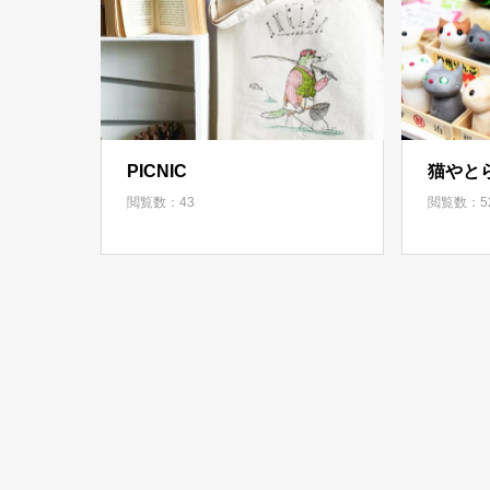
PICNIC
猫やと
閲覧数：43
閲覧数：5