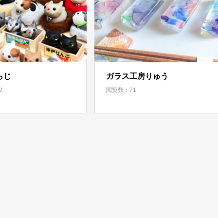
らじ
ガラス工房りゅう
2
閲覧数：71