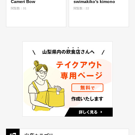
Cameri Bow
swimakiko’s kimono
閲覧数：31
閲覧数：22