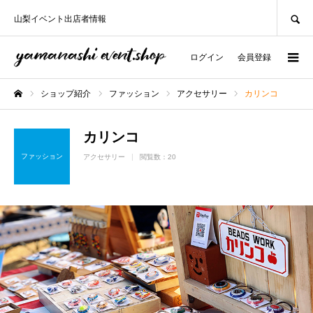
SEARCH
山梨イベント出店者情報
ログイン
会員登録
ショップ紹介
ファッション
アクセサリー
カリンコ
ホーム
カリンコ
ファッション
アクセサリー
閲覧数：20