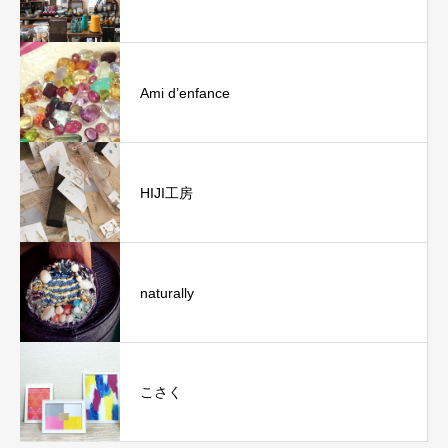
Ami d’enfance
HIJI工房
naturally
こさく