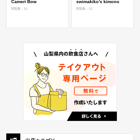
Cameri Bow
swimakiko’s kimono
閲覧数：31
閲覧数：22