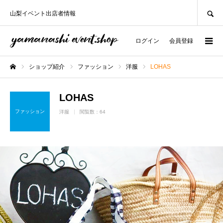
SEARCH
山梨イベント出店者情報
ログイン
会員登録
ショップ紹介
ファッション
洋服
LOHAS
ホーム
LOHAS
ファッション
洋服
閲覧数：64